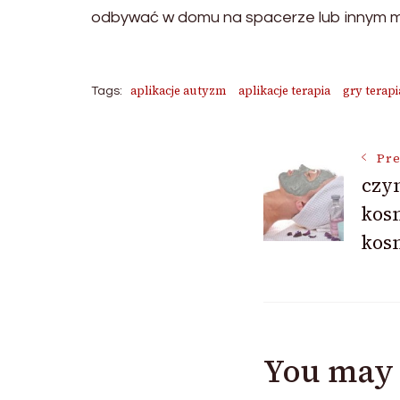
odbywać w domu na spacerze lub innym mie
aplikacje autyzm
aplikacje terapia
gry terapi
Tags:
Post
Pre
czym
kos
Navigat
kos
You may 