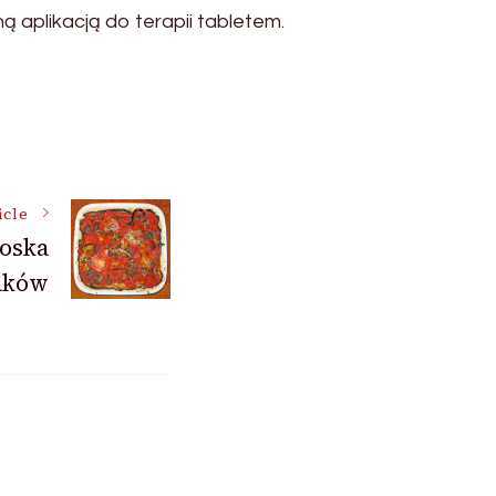
 aplikacją do terapii tabletem.
icle
łoska
aków