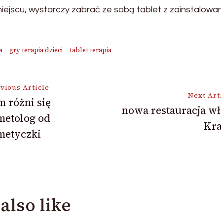
jscu, wystarczy zabrać ze sobą tablet z zainstalowaną
a
gry terapia dzieci
tablet terapia
vious Article
Next Art
 różni się
nowa restauracja w
metolog od
ion
Kr
metyczki
also like