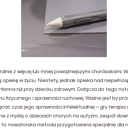
zalnie z więcej lub mniej poważniejszymi choróbskami. W
ą opiekę w życiu. Niestety, jednak opieka nad niepełnos
onna niż przy dziecku zdrowym. Dołącza do tego notor
u fizycznego i sprawności ruchowej. Ważne jest by pr
ać czas jego sprawności intelektualnej – gry terapia 
ane z myślą o dzieciach chorych na autyzm, zespół dow
est to nowatorska metoda przygotowana specjalnie dla