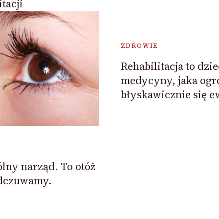
tacji
ZDROWIE
Rehabilitacja to dzi
medycyny, jaka og
błyskawicznie się e
ólny narząd. To otóż
odczuwamy.